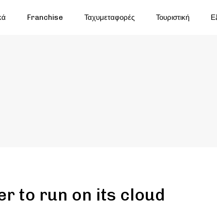
κά
Franchise
Ταχυμεταφορές
Τουριστική
Ε
r to run on its cloud