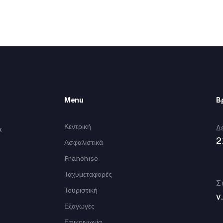
Menu
Β
Κεντρική
Δ
α
2
Ασφαλιστικά
Franchise
Ταχυμεταφορές
Σ
Τουριστική
v
Εξαγωγές
Επικοινωνία