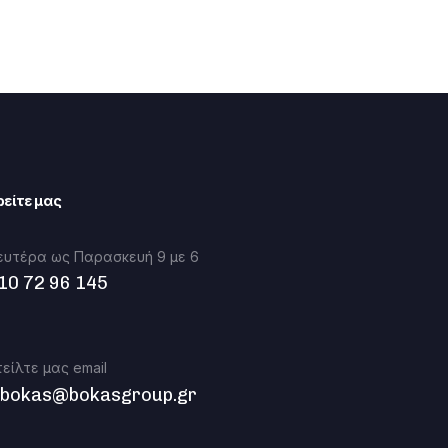
ρείτε μας
ευτέρα ως Παρασκευή 9 με 6
10 72 96 145
τείλτε μας email
.bokas@bokasgroup.gr